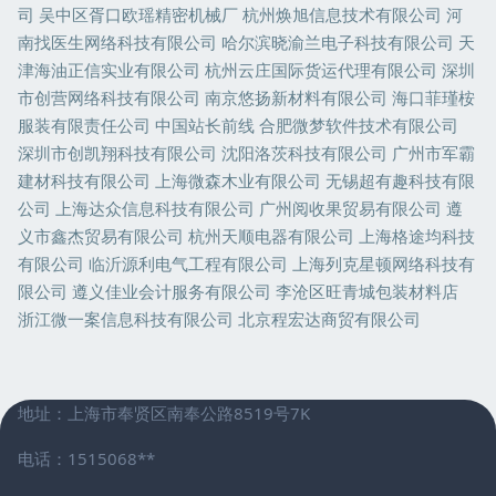
司
吴中区胥口欧瑶精密机械厂
杭州焕旭信息技术有限公司
河
南找医生网络科技有限公司
哈尔滨晓渝兰电子科技有限公司
天
津海油正信实业有限公司
杭州云庄国际货运代理有限公司
深圳
市创营网络科技有限公司
南京悠扬新材料有限公司
海口菲瑾桉
服装有限责任公司
中国站长前线
合肥微梦软件技术有限公司
深圳市创凯翔科技有限公司
沈阳洛茨科技有限公司
广州市军霸
建材科技有限公司
上海微森木业有限公司
无锡超有趣科技有限
公司
上海达众信息科技有限公司
广州阅收果贸易有限公司
遵
义市鑫杰贸易有限公司
杭州天顺电器有限公司
上海格途均科技
有限公司
临沂源利电气工程有限公司
上海列克星顿网络科技有
限公司
遵义佳业会计服务有限公司
李沧区旺青城包装材料店
浙江微一案信息科技有限公司
北京程宏达商贸有限公司
地址：上海市奉贤区南奉公路8519号7K
电话：1515068**