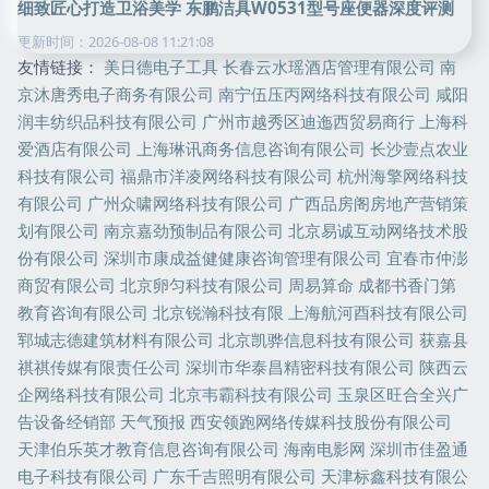
细致匠心打造卫浴美学 东鹏洁具W0531型号座便器深度评测
更新时间：2026-08-08 11:21:08
友情链接：
美日德电子工具
长春云水瑶酒店管理有限公司
南
京沐唐秀电子商务有限公司
南宁伍压丙网络科技有限公司
咸阳
润丰纺织品科技有限公司
广州市越秀区迪迤西贸易商行
上海科
爱酒店有限公司
上海琳讯商务信息咨询有限公司
长沙壹点农业
科技有限公司
福鼎市洋凌网络科技有限公司
杭州海擎网络科技
有限公司
广州众啸网络科技有限公司
广西品房阁房地产营销策
划有限公司
南京嘉劲预制品有限公司
北京易诚互动网络技术股
份有限公司
深圳市康成益健健康咨询管理有限公司
宜春市仲澎
商贸有限公司
北京卵匀科技有限公司
周易算命
成都书香门第
教育咨询有限公司
北京锐瀚科技有限
上海航河酉科技有限公司
郓城志德建筑材料有限公司
北京凯骅信息科技有限公司
获嘉县
祺祺传媒有限责任公司
深圳市华泰昌精密科技有限公司
陕西云
企网络科技有限公司
北京韦霸科技有限公司
玉泉区旺合全兴广
告设备经销部
天气预报
西安领跑网络传媒科技股份有限公司
天津伯乐英才教育信息咨询有限公司
海南电影网
深圳市佳盈通
电子科技有限公司
广东千吉照明有限公司
天津标鑫科技有限公